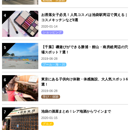
動物園・水族館
お洒落女子必見！人気コスメは池袋駅周辺で買える｜
コスメキッチンなど8選
2020-01-14
ショッピング
【千葉】磯遊びができる勝浦・館山・南房総周辺の穴
場スポット７選！
2019-06-28
プール・海・川
東京にある子供向け体験・体感施設、大人気スポット6
選！
2019-06-28
学び・体験
池袋の酒屋まとめ！レア地酒からワインまで
2020-01-15
グルメ