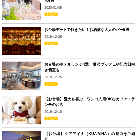
店4選
2020-01-09
グルメ
お台場デートで行きたい！お洒落な大人のバー5選
2019-12-26
グルメ
お台場のホテルランチ4選！贅沢ブッフェや記念日向
き個室も
2019-12-25
グルメ
【お台場】愛犬も喜ぶ！ワンコ入店OKなカフェ・ラ
ンチのお店
2019-12-18
グルメ
【お台場】クアアイナ（KUA’AINA）の魅力をご紹
介！