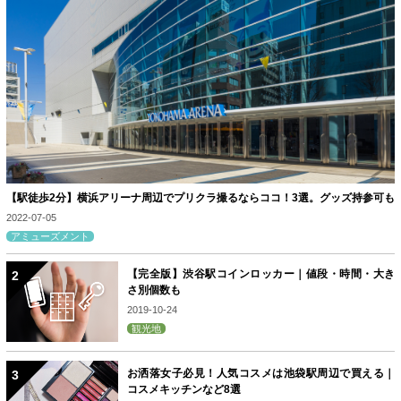
【駅徒歩2分】横浜アリーナ周辺でプリクラ撮るならココ！3選。グッズ持参可も
2022-07-05
アミューズメント
【完全版】渋谷駅コインロッカー｜値段・時間・大き
さ別個数も
2019-10-24
観光地
お洒落女子必見！人気コスメは池袋駅周辺で買える｜
コスメキッチンなど8選