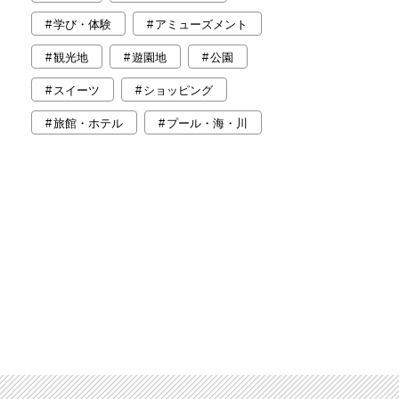
学び・体験
アミューズメント
観光地
遊園地
公園
スイーツ
ショッピング
旅館・ホテル
プール・海・川