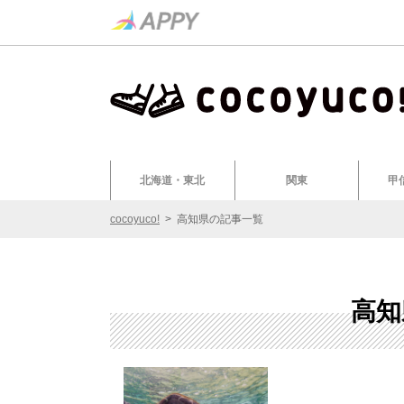
北海道・東北
関東
甲
cocoyuco!
> 高知県の記事一覧
高知