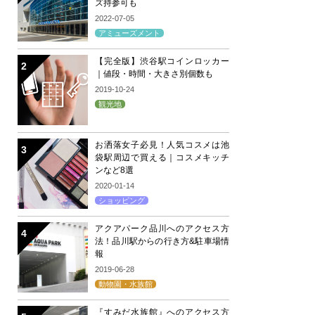
ズ持参可も
2022-07-05
アミューズメント
【完全版】渋谷駅コインロッカー
｜値段・時間・大きさ別個数も
2019-10-24
観光地
お洒落女子必見！人気コスメは池
袋駅周辺で買える｜コスメキッチ
ンなど8選
2020-01-14
ショッピング
アクアパーク品川へのアクセス方
法！品川駅からの行き方&駐車場情
報
2019-06-28
動物園・水族館
『すみだ水族館』へのアクセス方