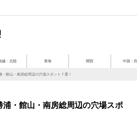
信越・北陸
東海
関西
中国・
浦・館山・南房総周辺の穴場スポット７選！
勝浦・館山・南房総周辺の穴場スポ