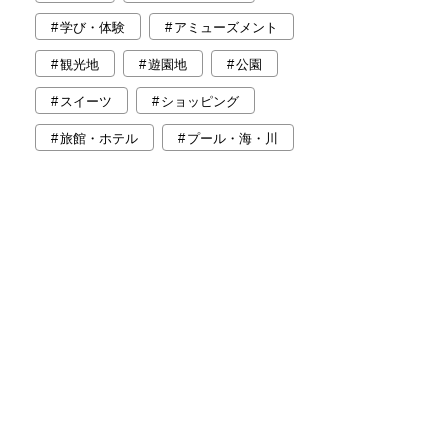
学び・体験
アミューズメント
観光地
遊園地
公園
スイーツ
ショッピング
旅館・ホテル
プール・海・川