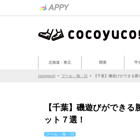
北海道・東北
関東
甲
cocoyuco!
>
プール・海・川
>
【千葉】磯遊びができる勝
【千葉】磯遊びができる
ット７選！
プール・海・川