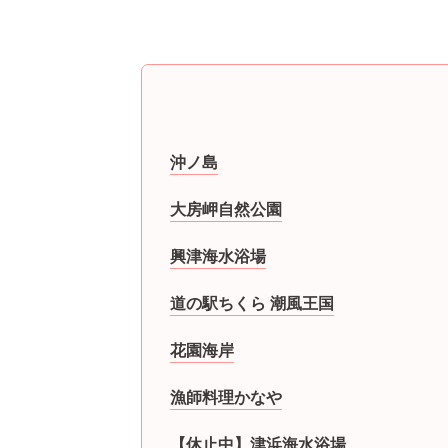
沖ノ島
大房岬自然公園
興津海水浴場
道の駅ちくら 潮風王国
花園海岸
漁師料理かなや
【休止中】津浜海水浴場