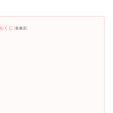
もくじ
[
非表示
]