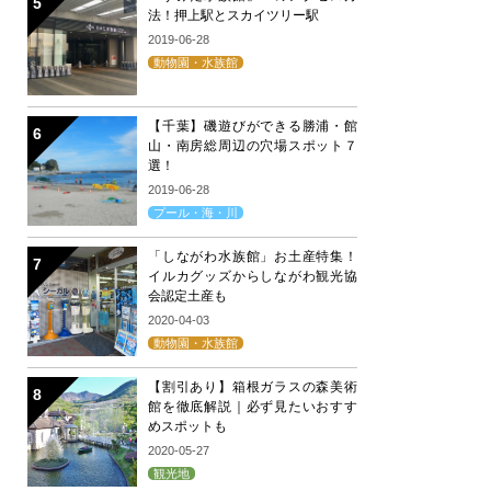
法！押上駅とスカイツリー駅
2019-06-28
動物園・水族館
【千葉】磯遊びができる勝浦・館
山・南房総周辺の穴場スポット７
選！
2019-06-28
プール・海・川
「しながわ水族館」お土産特集！
イルカグッズからしながわ観光協
会認定土産も
2020-04-03
動物園・水族館
【割引あり】箱根ガラスの森美術
館を徹底解説｜必ず見たいおすす
めスポットも
2020-05-27
観光地