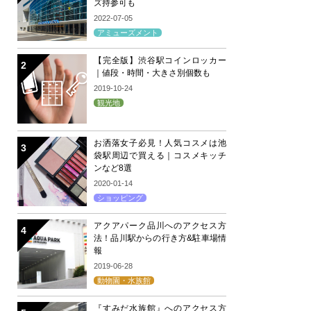
ズ持参可も
2022-07-05
アミューズメント
【完全版】渋谷駅コインロッカー
｜値段・時間・大きさ別個数も
2019-10-24
観光地
お洒落女子必見！人気コスメは池
袋駅周辺で買える｜コスメキッチ
ンなど8選
2020-01-14
ショッピング
アクアパーク品川へのアクセス方
法！品川駅からの行き方&駐車場情
報
2019-06-28
動物園・水族館
『すみだ水族館』へのアクセス方