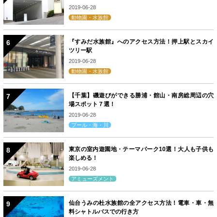
2019-06-28
動物園・水族館
『すみだ水族館』へのアクセス方法！押上駅とスカイ
ツリー駅
2019-06-28
動物園・水族館
【千葉】磯遊びができる勝浦・館山・南房総周辺の穴
場スポット７選！
2019-06-28
プール・海・川
東京の室内遊園地・テーマパーク10選！大人も子供も
楽しめる！
2019-06-28
アミューズメント
仙台うみの杜水族館の全アクセス方法！電車・車・無
料シャトルバスでの行き方