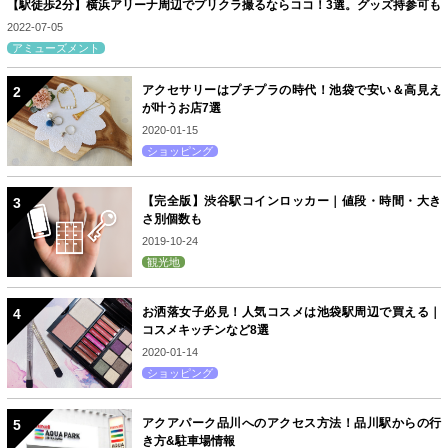
【駅徒歩2分】横浜アリーナ周辺でプリクラ撮るならココ！3選。グッズ持参可も
2022-07-05
アミューズメント
アクセサリーはプチプラの時代！池袋で安い＆高見え
が叶うお店7選
2020-01-15
ショッピング
【完全版】渋谷駅コインロッカー｜値段・時間・大き
さ別個数も
2019-10-24
観光地
お洒落女子必見！人気コスメは池袋駅周辺で買える｜
コスメキッチンなど8選
2020-01-14
ショッピング
アクアパーク品川へのアクセス方法！品川駅からの行
き方&駐車場情報