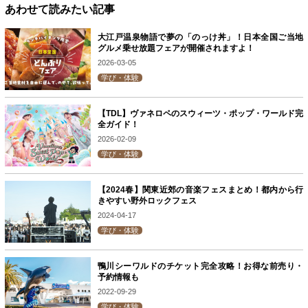
あわせて読みたい記事
大江戸温泉物語で夢の「のっけ丼」！日本全国ご当地
グルメ乗せ放題フェアが開催されますよ！
2026-03-05
学び・体験
【TDL】ヴァネロペのスウィーツ・ポップ・ワールド完
全ガイド！
2026-02-09
学び・体験
【2024春】関東近郊の音楽フェスまとめ！都内から行
きやすい野外ロックフェス
2024-04-17
学び・体験
鴨川シーワルドのチケット完全攻略！お得な前売り・
予約情報も
2022-09-29
学び・体験