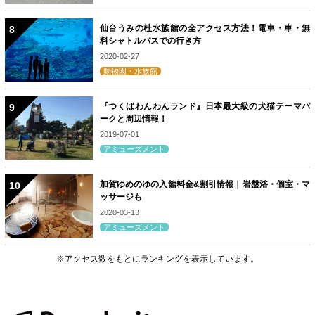
仙台うみの杜水族館の全アクセス方法！電車・車・無
料シャトルバスでの行き方
2020-02-27
動物園・水族館
『つくばわんわんランド』日本最大級の犬猫テーマパ
ークと周辺情報！
2019-07-01
アミューズメント
加賀ゆめのゆの入館料金&割引情報｜岩盤浴・個室・マ
ッサージも
2020-03-13
アミューズメント
※アクセス数をもとにランキングを表示しています。