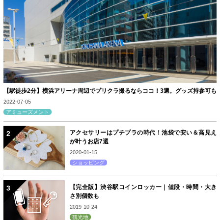
【駅徒歩2分】横浜アリーナ周辺でプリクラ撮るならココ！3選。グッズ持参可も
2022-07-05
アミューズメント
アクセサリーはプチプラの時代！池袋で安い＆高見え
が叶うお店7選
2020-01-15
ショッピング
【完全版】渋谷駅コインロッカー｜値段・時間・大き
さ別個数も
2019-10-24
観光地