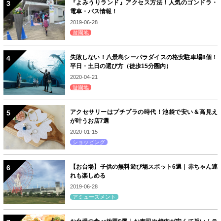
『よみうりランド』アクセス方法！人気のゴンドラ・
電車・バス情報！
2019-06-28
遊園地
失敗しない！八景島シーパラダイスの格安駐車場8個！
平日・土日の選び方（徒歩15分圏内）
2020-04-21
遊園地
アクセサリーはプチプラの時代！池袋で安い＆高見え
が叶うお店7選
2020-01-15
ショッピング
【お台場】子供の無料遊び場スポット6選｜赤ちゃん連
れも楽しめる
2019-06-28
アミューズメント