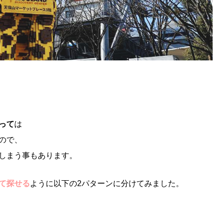
って
は
ので、
しまう事もあります。
て探せる
ように以下の2パターンに分けてみました。