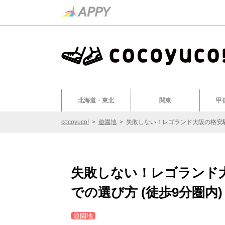
北海道・東北
関東
甲
cocoyuco!
>
遊園地
>
失敗しない！レゴランド大阪の格安駐
失敗しない！レゴランド大
での選び方 (徒歩9分圏内)
遊園地