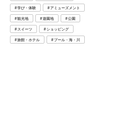
学び・体験
アミューズメント
観光地
遊園地
公園
スイーツ
ショッピング
旅館・ホテル
プール・海・川