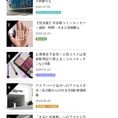
ズ持参可も
2022-07-05
アミューズメント
【完全版】渋谷駅コインロッカー
｜値段・時間・大きさ別個数も
2019-10-24
観光地
お洒落女子必見！人気コスメは池
袋駅周辺で買える｜コスメキッチ
ンなど8選
2020-01-14
ショッピング
アクアパーク品川へのアクセス方
法！品川駅からの行き方&駐車場情
報
2019-06-28
動物園・水族館
『すみだ水族館』へのアクセス方