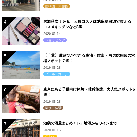
動物園・水族館
お洒落女子必見！人気コスメは池袋駅周辺で買える｜
コスメキッチンなど8選
2020-01-14
ショッピング
【千葉】磯遊びができる勝浦・館山・南房総周辺の穴
場スポット７選！
2019-06-28
プール・海・川
東京にある子供向け体験・体感施設、大人気スポット6
選！
2019-06-28
学び・体験
池袋の酒屋まとめ！レア地酒からワインまで
2020-01-15
グルメ