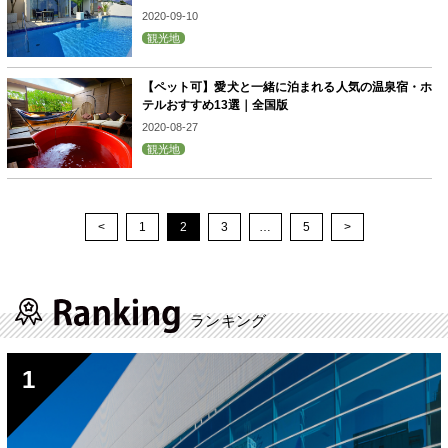
2020-09-10
観光地
【ペット可】愛犬と一緒に泊まれる人気の温泉宿・ホ
テルおすすめ13選｜全国版
2020-08-27
観光地
<
1
2
3
…
5
>
ランキング