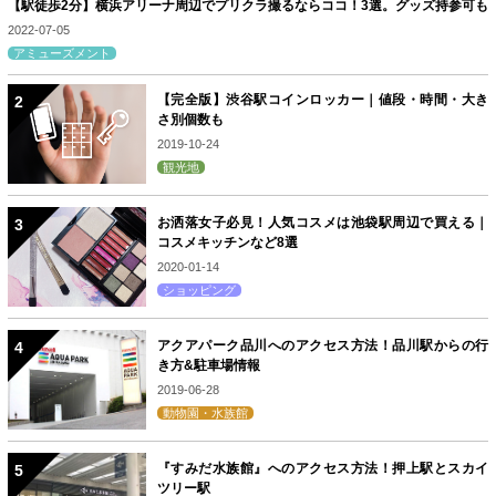
【駅徒歩2分】横浜アリーナ周辺でプリクラ撮るならココ！3選。グッズ持参可も
2022-07-05
アミューズメント
【完全版】渋谷駅コインロッカー｜値段・時間・大き
さ別個数も
2019-10-24
観光地
お洒落女子必見！人気コスメは池袋駅周辺で買える｜
コスメキッチンなど8選
2020-01-14
ショッピング
アクアパーク品川へのアクセス方法！品川駅からの行
き方&駐車場情報
2019-06-28
動物園・水族館
『すみだ水族館』へのアクセス方法！押上駅とスカイ
ツリー駅