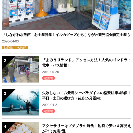
「しながわ水族館」お土産特集！イルカグッズからしながわ観光協会認定土産も
2020-04-03
動物園・水族館
『よみうりランド』アクセス方法！人気のゴンドラ・
電車・バス情報！
2019-06-28
遊園地
失敗しない！八景島シーパラダイスの格安駐車場8個！
平日・土日の選び方（徒歩15分圏内）
2020-04-21
遊園地
アクセサリーはプチプラの時代！池袋で安い＆高見え
が叶うお店7選