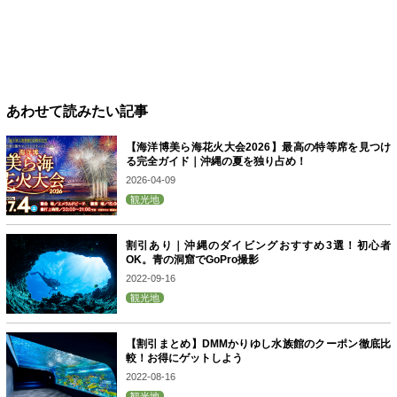
あわせて読みたい記事
【海洋博美ら海花火大会2026】最高の特等席を見つけ
る完全ガイド｜沖縄の夏を独り占め！
2026-04-09
観光地
割引あり｜沖縄のダイビングおすすめ3選！初心者
OK。青の洞窟でGoPro撮影
2022-09-16
観光地
【割引まとめ】DMMかりゆし水族館のクーポン徹底比
較！お得にゲットしよう
2022-08-16
観光地