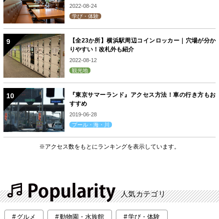
2022-08-24
学び・体験
【全23か所】横浜駅周辺コインロッカー｜穴場が分か
りやすい！改札外も紹介
2022-08-12
観光地
『東京サマーランド』アクセス方法！車の行き方もお
すすめ
2019-06-28
プール・海・川
※アクセス数をもとにランキングを表示しています。
人気カテゴリ
グルメ
動物園・水族館
学び・体験