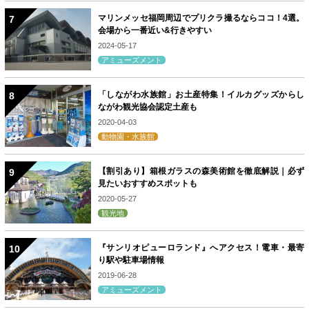
マリンメッセ福岡周辺でプリクラ撮るならココ！4選。
会場から一番近い&行きやすい
2024-05-17
アミューズメント
「しながわ水族館」お土産特集！イルカグッズからし
ながわ観光協会認定土産も
2020-04-03
動物園・水族館
【割引あり】箱根ガラスの森美術館を徹底解説｜必ず
見たいおすすめスポットも
2020-05-27
観光地
『サンリオピューロランド』へアクセス！電車・最寄
り駅や駐車場情報
2019-06-28
アミューズメント