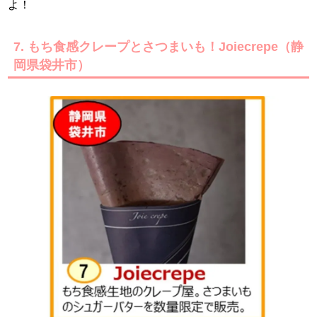
よ！
7. もち食感クレープとさつまいも！Joiecrepe（静
岡県袋井市）