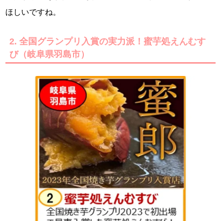
ほしいですね。
2. 全国グランプリ入賞の実力派！蜜芋処えんむす
び（岐阜県羽島市）