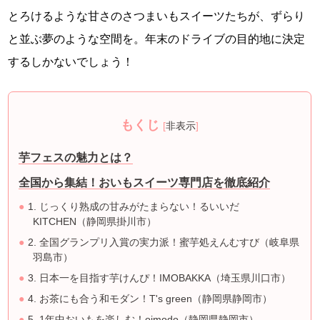
とろけるような甘さのさつまいもスイーツたちが、ずらり
と並ぶ夢のような空間を。年末のドライブの目的地に決定
するしかないでしょう！
もくじ
[
非表示
]
芋フェスの魅力とは？
全国から集結！おいもスイーツ専門店を徹底紹介
1. じっくり熟成の甘みがたまらない！るいいだ
KITCHEN（静岡県掛川市）
2. 全国グランプリ入賞の実力派！蜜芋処えんむすび（岐阜県
羽島市）
3. 日本一を目指す芋けんぴ！IMOBAKKA（埼玉県川口市）
4. お茶にも合う和モダン！T's green（静岡県静岡市）
5. 1年中おいもを楽しむ！oimodo（静岡県静岡市）