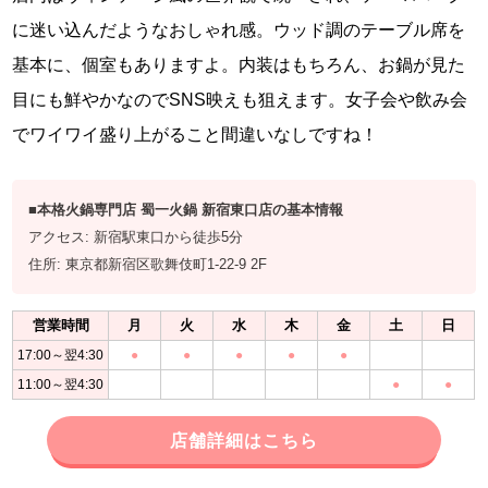
に迷い込んだようなおしゃれ感。ウッド調のテーブル席を
基本に、個室もありますよ。内装はもちろん、お鍋が見た
目にも鮮やかなのでSNS映えも狙えます。女子会や飲み会
でワイワイ盛り上がること間違いなしですね！
■本格火鍋専門店 蜀一火鍋 新宿東口店の基本情報
アクセス: 新宿駅東口から徒歩5分
住所: 東京都新宿区歌舞伎町1-22-9 2F
営業時間
月
火
水
木
金
土
日
17:00～翌4:30
●
●
●
●
●
11:00～翌4:30
●
●
店舗詳細はこちら