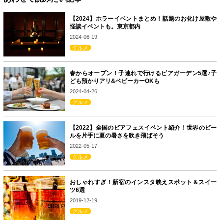
【2024】ホラーイベントまとめ！話題のお化け屋敷や
怪談イベントも。東京都内
2024-06-19
グルメ
春からオープン！子連れで行けるビアガーデン5選♪子
ども預かりアリ&ベビーカーOKも
2024-04-26
グルメ
【2022】全国のビアフェスイベント紹介！世界のビー
ルを片手に夏の暑さを吹き飛ばそう
2022-05-17
グルメ
おしゃれすぎ！新宿のインスタ映えスポット＆スイー
ツ6選
2019-12-19
グルメ