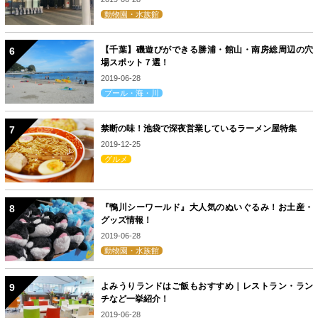
動物園・水族館
【千葉】磯遊びができる勝浦・館山・南房総周辺の穴
場スポット７選！
2019-06-28
プール・海・川
禁断の味！池袋で深夜営業しているラーメン屋特集
2019-12-25
グルメ
『鴨川シーワールド』大人気のぬいぐるみ！お土産・
グッズ情報！
2019-06-28
動物園・水族館
よみうりランドはご飯もおすすめ｜レストラン・ラン
チなど一挙紹介！
2019-06-28