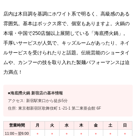
店内は木目調を基調にホワイト系で明るく、高級感のある
雰囲気。基本はボックス席で、個室もありますよ。火鍋の
本場・中国で250店舗以上展開している「海底撈火鍋」。
手厚いサービスが人気で、キッズルームがあったり、ネイ
ルサービスを受けられたりと話題。伝統芸能のショータイ
ムや、カンフーの技を取り入れた製麺パフォーマンスは迫
力満点！
■海底撈火鍋 新宿店の基本情報
アクセス: 新宿駅東口から徒歩5分
住所: 東京都新宿区歌舞伎町１-21-1 第二東亜会館 6F
営業時間
月
火
水
木
金
土
日
11:00～翌6:00
●
●
●
●
●
●
●