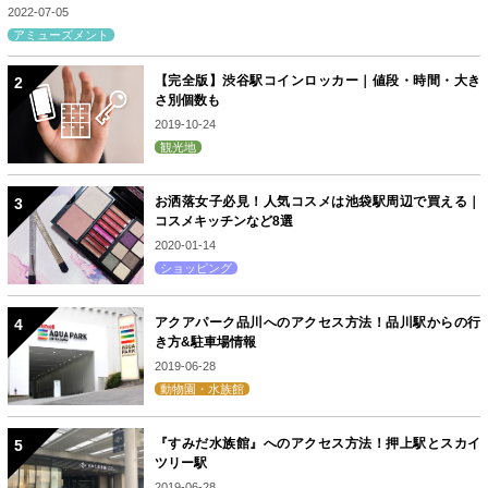
2022-07-05
アミューズメント
【完全版】渋谷駅コインロッカー｜値段・時間・大き
さ別個数も
2019-10-24
観光地
お洒落女子必見！人気コスメは池袋駅周辺で買える｜
コスメキッチンなど8選
2020-01-14
ショッピング
アクアパーク品川へのアクセス方法！品川駅からの行
き方&駐車場情報
2019-06-28
動物園・水族館
『すみだ水族館』へのアクセス方法！押上駅とスカイ
ツリー駅
2019-06-28