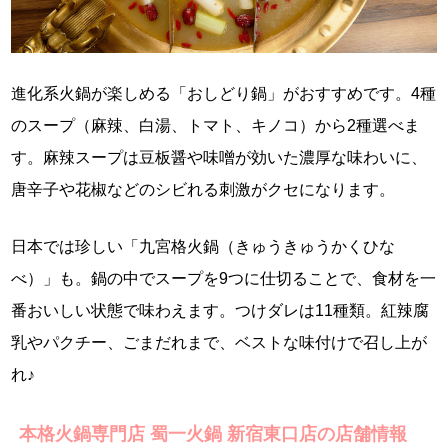
進化系火鍋が楽しめる「おしどり鍋」がおすすめです。4種
のスープ（麻辣、白湯、トマト、キノコ）から2種選べま
す。麻辣スープは豆板醤や味噌が効いた濃厚な味わいに、
唐辛子や花椒などのシビれる刺激がクセになります。
日本では珍しい「九宮格火鍋（きゅうきゅうかくひな
べ）」も。鍋の中でスープを9つに仕切ることで、食材を一
番おいしい状態で味わえます。つけダレは11種類。紅辣腐
乳やパクチー、ごまだれまで、ベストな味付けで召し上が
れ♪
本格火鍋専門店 蜀一火鍋 新宿東口店の店舗情報