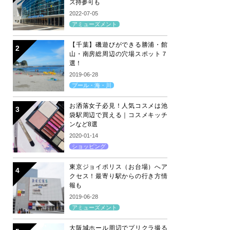
ズ持参可も
2022-07-05
アミューズメント
【千葉】磯遊びができる勝浦・館
山・南房総周辺の穴場スポット７
選！
2019-06-28
プール・海・川
お洒落女子必見！人気コスメは池
袋駅周辺で買える｜コスメキッチ
ンなど8選
2020-01-14
ショッピング
東京ジョイポリス（お台場）へア
クセス！最寄り駅からの行き方情
報も
2019-06-28
アミューズメント
大阪城ホール周辺でプリクラ撮る