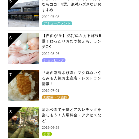
ならココ！4選。絶対ハズさないお
すすめ
2022-07-08
アミューズメント
【自由が丘】授乳室のある施設9
選！ゆったりおむつ替えも。ラン
チOK
2022-08-26
ショッピング
『葛西臨海水族園』マグロぬいぐ
るみも人気お土産店・レストラン
情報！
2019-07-01
動物園・水族館
清水公園で子供とアスレチックを
楽しもう！入場料金・アクセスな
ど
2019-06-28
公園