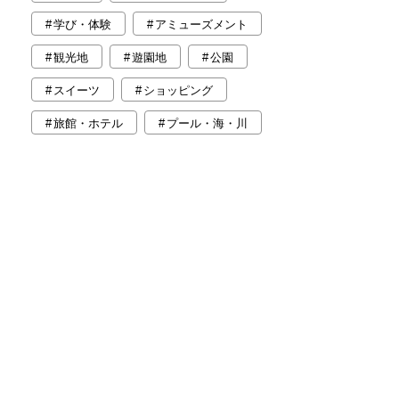
学び・体験
アミューズメント
観光地
遊園地
公園
スイーツ
ショッピング
旅館・ホテル
プール・海・川