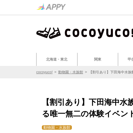
北海道・東北
関東
甲
cocoyuco!
>
動物園・水族館
>
【割引あり】下田海中水族
【割引あり】下田海中水
る唯一無二の体験イベン
動物園・水族館