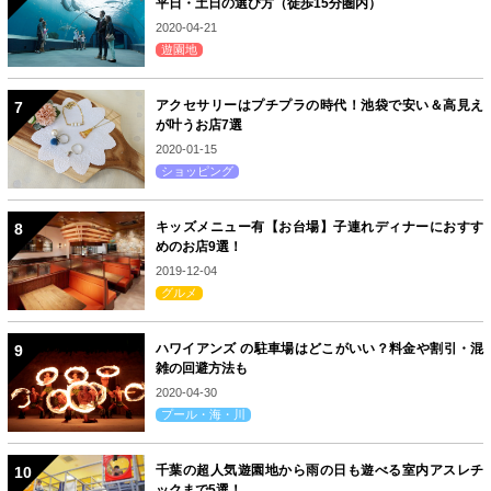
平日・土日の選び方（徒歩15分圏内）
2020-04-21
遊園地
アクセサリーはプチプラの時代！池袋で安い＆高見え
が叶うお店7選
2020-01-15
ショッピング
キッズメニュー有【お台場】子連れディナーにおすす
めのお店9選！
2019-12-04
グルメ
ハワイアンズ の駐車場はどこがいい？料金や割引・混
雑の回避方法も
2020-04-30
プール・海・川
千葉の超人気遊園地から雨の日も遊べる室内アスレチ
ックまで5選！