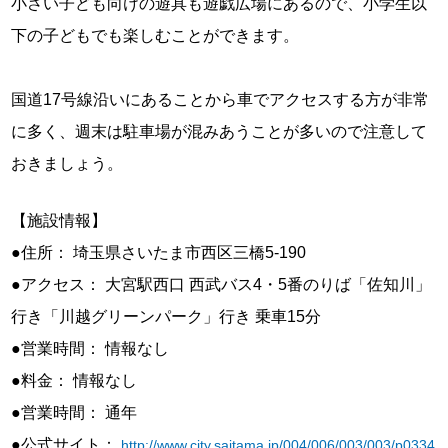
小さい子ども向けの遊具も遊戯広場にあるので、小学生以
下の子どもでも楽しむことができます。
国道17号線沿いにあることから車でアクセスする方が非常
に多く、週末は駐車場が混みあうことが多いので注意して
おきましょう。
【施設情報】
●住所： 埼玉県さいたま市西区三橋5-190
●アクセス： 大宮駅西口 西武バス4・5番のりば「佐知川」
行き「川越グリーンパーク」行き 乗車15分
●営業時間： 情報なし
●料金： 情報なし
●営業時間： 通年
●公式サイト：
http://www.city.saitama.jp/004/006/003/003/p0334