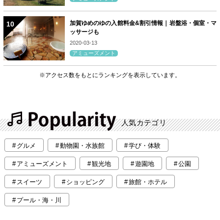
加賀ゆめのゆの入館料金&割引情報｜岩盤浴・個室・マ
ッサージも
2020-03-13
アミューズメント
※アクセス数をもとにランキングを表示しています。
人気カテゴリ
グルメ
動物園・水族館
学び・体験
アミューズメント
観光地
遊園地
公園
スイーツ
ショッピング
旅館・ホテル
プール・海・川