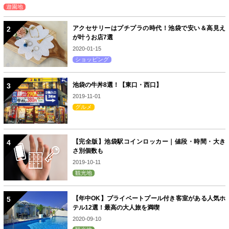
遊園地
アクセサリーはプチプラの時代！池袋で安い＆高見え
が叶うお店7選
2020-01-15
ショッピング
池袋の牛丼8選！【東口・西口】
2019-11-01
グルメ
【完全版】池袋駅コインロッカー｜値段・時間・大き
さ別個数も
2019-10-11
観光地
【年中OK】プライベートプール付き客室がある人気ホ
テル12選！最高の大人旅を満喫
2020-09-10