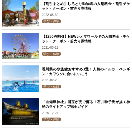
【割引まとめ】しろとり動物園の入場料金・割引チケ
ット・クーポン・前売り券情報
2022-05-30
学び・体験
【1250円割引】NEWレオマワールドの入園料金・チケ
ット・クーポン・前売り券情報
2021-03-12
学び・体験
香川県の水族館おすすめ3選！人気のイルカ・ペンギ
ン・カワウソに会いにいこう
2021-02-25
学び・体験
「吉備津神社」国宝が光で蘇る！石井幹子氏が描く神
秘のライトアップ完全ガイド
2025-12-24
学び・体験