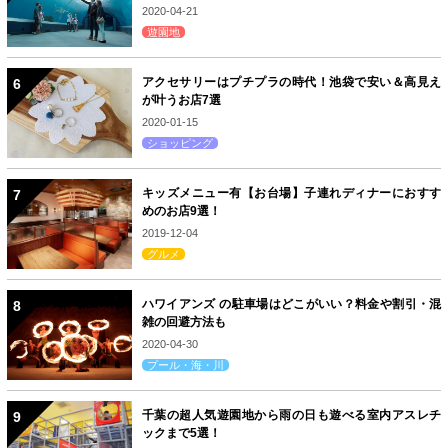
2020-04-21
遊園地
アクセサリーはプチプラの時代！池袋で安い＆高見え
が叶うお店7選
2020-01-15
ショッピング
キッズメニュー有【お台場】子連れディナーにおすす
めのお店9選！
2019-12-04
グルメ
ハワイアンズ の駐車場はどこがいい？料金や割引・混
雑の回避方法も
2020-04-30
プール・海・川
千葉の超人気遊園地から雨の日も遊べる室内アスレチ
ックまで5選！