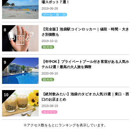
場スポット７選！
2019-06-28
プール・海・川
【完全版】池袋駅コインロッカー｜値段・時間・大き
さ別個数も
2019-10-11
観光地
【年中OK】プライベートプール付き客室がある人気ホ
テル12選！最高の大人旅を満喫
2020-09-10
観光地
【絶対飲みたい】池袋のタピオカ人気15選｜東口・西
口のお店まとめ
2019-08-19
スイーツ
※アクセス数をもとにランキングを表示しています。