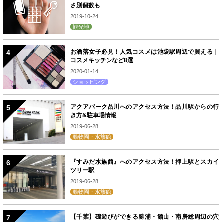
さ別個数も
2019-10-24
観光地
お洒落女子必見！人気コスメは池袋駅周辺で買える｜
コスメキッチンなど8選
2020-01-14
ショッピング
アクアパーク品川へのアクセス方法！品川駅からの行
き方&駐車場情報
2019-06-28
動物園・水族館
『すみだ水族館』へのアクセス方法！押上駅とスカイ
ツリー駅
2019-06-28
動物園・水族館
【千葉】磯遊びができる勝浦・館山・南房総周辺の穴