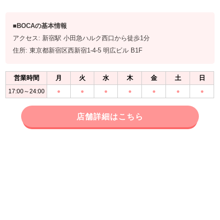
■BOCAの基本情報
アクセス: 新宿駅 小田急ハルク西口から徒歩1分
住所: 東京都新宿区西新宿1-4-5 明広ビル B1F
営業時間
月
火
水
木
金
土
日
17:00～24:00
●
●
●
●
●
●
●
店舗詳細はこちら