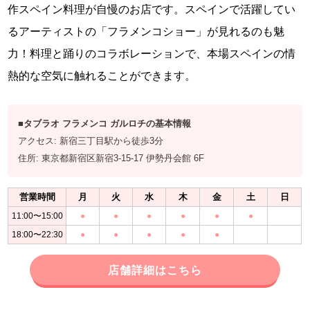
作スペイン料理が自慢のお店です。スペインで活躍してい
るアーティストの「フラメンコショー」が見れるのも魅
力！料理と踊りのコラボレーションで、本場スペインの情
熱的な空気に触れることができます。
■タブラオ フラメンコ ガルロチの基本情報
アクセス: 新宿三丁目駅から徒歩3分
住所: 東京都新宿区新宿3-15-17 伊勢丹会館 6F
営業時間
月
火
水
木
金
土
日
11:00〜15:00
●
●
●
●
●
●
18:00〜22:30
●
●
●
●
●
店舗詳細はこちら