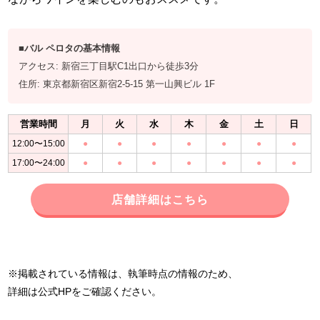
■バル ペロタの基本情報
アクセス: 新宿三丁目駅C1出口から徒歩3分
住所: 東京都新宿区新宿2-5-15 第一山興ビル 1F
営業時間
月
火
水
木
金
土
日
12:00〜15:00
●
●
●
●
●
●
●
17:00〜24:00
●
●
●
●
●
●
●
店舗詳細はこちら
※掲載されている情報は、執筆時点の情報のため、
詳細は公式HPをご確認ください。