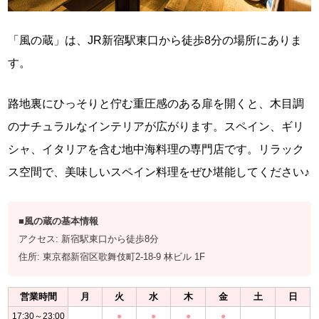
「風の蔵」は、JR新宿駅東口から徒歩8分の場所にありま
す。
路地裏にひっそりと佇む重圧感のある扉を開くと、木目調
のナチュラルなインテリアが広がります。スペイン、ギリ
シャ、イタリアを含む地中海料理の専門店です。リラック
ス空間で、美味しいスペイン料理をぜひ堪能してください♪
■風の蔵の基本情報
アクセス: 新宿駅東口から徒歩8分
住所: 東京都新宿区歌舞伎町2-18-9 林ビル 1F
営業時間
月
火
水
木
金
土
日
17:30～23:00
●
●
●
●