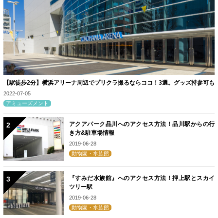
【駅徒歩2分】横浜アリーナ周辺でプリクラ撮るならココ！3選。グッズ持参可も
2022-07-05
アミューズメント
アクアパーク品川へのアクセス方法！品川駅からの行
き方&駐車場情報
2019-06-28
動物園・水族館
『すみだ水族館』へのアクセス方法！押上駅とスカイ
ツリー駅
2019-06-28
動物園・水族館