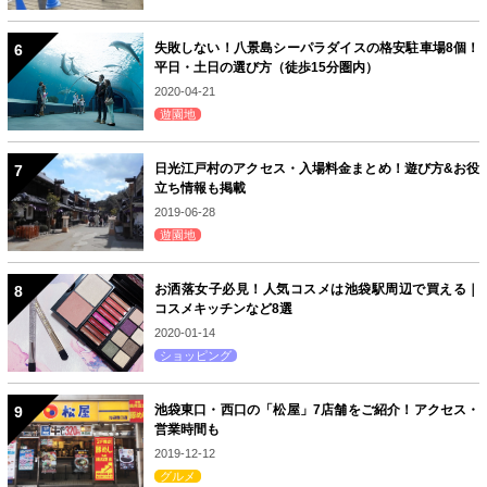
失敗しない！八景島シーパラダイスの格安駐車場8個！
平日・土日の選び方（徒歩15分圏内）
2020-04-21
遊園地
日光江戸村のアクセス・入場料金まとめ！遊び方&お役
立ち情報も掲載
2019-06-28
遊園地
お洒落女子必見！人気コスメは池袋駅周辺で買える｜
コスメキッチンなど8選
2020-01-14
ショッピング
池袋東口・西口の「松屋」7店舗をご紹介！アクセス・
営業時間も
2019-12-12
グルメ