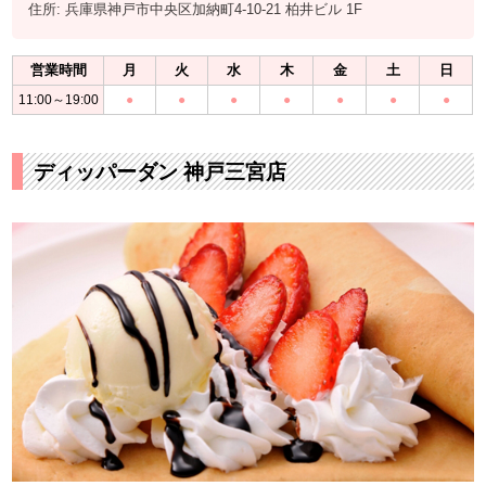
住所: 兵庫県神戸市中央区加納町4-10-21 柏井ビル 1F
営業時間
月
火
水
木
金
土
日
11:00～19:00
●
●
●
●
●
●
●
ディッパーダン 神戸三宮店