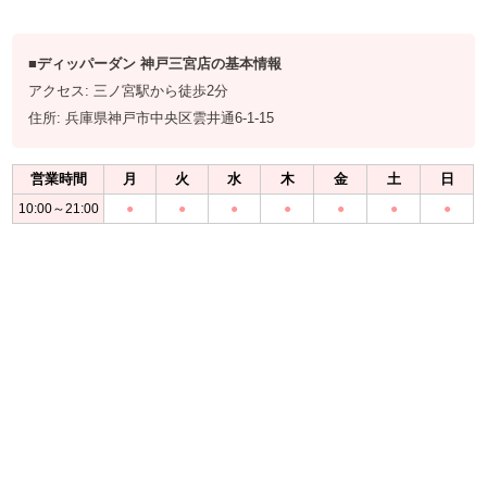
■ディッパーダン 神戸三宮店の基本情報
アクセス: 三ノ宮駅から徒歩2分
住所: 兵庫県神戸市中央区雲井通6-1-15
営業時間
月
火
水
木
金
土
日
10:00～21:00
●
●
●
●
●
●
●