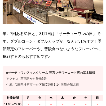
年に7回ある31日と、3月1日は「サーティーワンの日」で
す。ダブルコーン・ダブルカップが、なんと31％オフ！季
節限定のフレーバーや、普段食べないようなフレーバーに
挑戦するのもおすすめです♪
■サーティワンアイスクリーム 三宮フラワーロード店の基本情報
アクセス: 三宮駅から徒歩3分
住所: 兵庫県神戸市中央区御幸通8-1-14 国際会館北側
営業時間
月
火
水
木
金
土
日
11:00～22:00
●
●
●
●
●
●
●