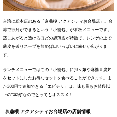
台湾に総本店のある「京鼎樓 アクアシティお台場店」。台
湾で行列ができるという「小籠包」が看板メニューです。
蒸しあがると透けるほどの超薄皮が特徴で、レンゲの上で
薄皮を破りスープを飲めば口いっぱいに幸せが広がりま
す。
ランチメニューではこの「小籠包」に担々麺や麻婆豆腐丼
をセットにしたお得なセットを食べることができます。ま
た300円で追加できる「エビチリ」は、味も量もお値段以
上の"本物"なのでとってもオススメ！
京鼎樓 アクアシティお台場店の店舗情報