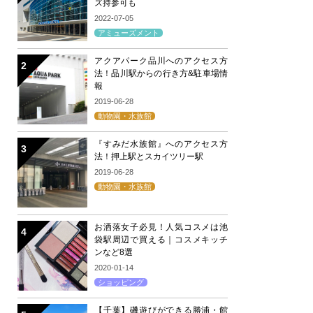
ズ持参可も
2022-07-05
アミューズメント
アクアパーク品川へのアクセス方
法！品川駅からの行き方&駐車場情
報
2019-06-28
動物園・水族館
『すみだ水族館』へのアクセス方
法！押上駅とスカイツリー駅
2019-06-28
動物園・水族館
お洒落女子必見！人気コスメは池
袋駅周辺で買える｜コスメキッチ
ンなど8選
2020-01-14
ショッピング
【千葉】磯遊びができる勝浦・館