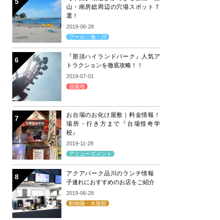
山・南房総周辺の穴場スポット７
選！
2019-06-28
プール・海・川
『那須ハイランドパーク』人気ア
トラクションを徹底攻略！！
2019-07-01
遊園地
お台場のお化け屋敷｜料金情報！
場所・行き方まで『台場怪奇学
校』
2019-11-28
アミューズメント
アクアパーク品川のランチ情報
子連れにおすすめのお店をご紹介
2019-06-28
動物園・水族館