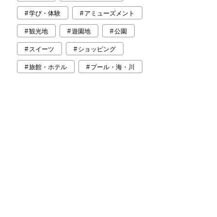
学び・体験
アミューズメント
観光地
遊園地
公園
スイーツ
ショッピング
旅館・ホテル
プール・海・川