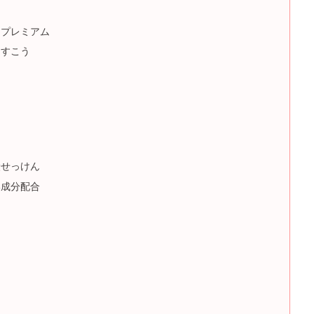
キプレミアム
んすこう
炭せっけん
い成分配合