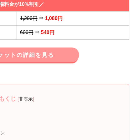
場料金が10%割引／
1,200円
⇒
1,080円
600円
⇒
540円
ケットの詳細を見る
もくじ
[
非表示
]
イン