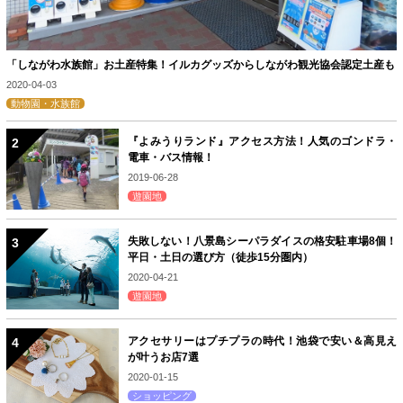
「しながわ水族館」お土産特集！イルカグッズからしながわ観光協会認定土産も
2020-04-03
動物園・水族館
『よみうりランド』アクセス方法！人気のゴンドラ・
電車・バス情報！
2019-06-28
遊園地
失敗しない！八景島シーパラダイスの格安駐車場8個！
平日・土日の選び方（徒歩15分圏内）
2020-04-21
遊園地
アクセサリーはプチプラの時代！池袋で安い＆高見え
が叶うお店7選
2020-01-15
ショッピング