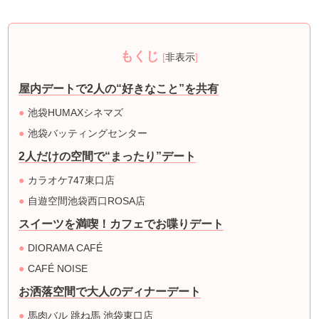
もくじ
[
非表示
]
屋内デートで2人の“好きなこと”を共有
池袋HUMAXシネマズ
池袋バッティングセンター
2人だけの空間で“まったり”デート
カラオケ747東口店
自遊空間池袋西口ROSA店
スイーツを満喫！カフェでお喋りデート
DIORAMA CAFÉ
CAFÉ NOISE
お洒落空間で大人のディナーデート
馬肉バル 跳ね馬 池袋東口店