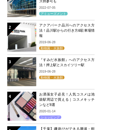
ズ持参可も
2022-07-05
アミューズメント
アクアパーク品川へのアクセス方
法！品川駅からの行き方&駐車場情
報
2019-06-28
動物園・水族館
『すみだ水族館』へのアクセス方
法！押上駅とスカイツリー駅
2019-06-28
動物園・水族館
お洒落女子必見！人気コスメは池
袋駅周辺で買える｜コスメキッチ
ンなど8選
2020-01-14
ショッピング
【千葉】磯遊びができる勝浦・館