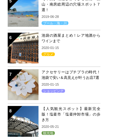
山・南房総周辺の穴場スポット７
選！
2019-06-28
プール・海・川
池袋の酒屋まとめ！レア地酒から
ワインまで
2020-01-15
グルメ
アクセサリーはプチプラの時代！
池袋で安い＆高見えが叶うお店7選
2020-01-15
ショッピング
【人気観光スポット】最新完全
版！塩釜市「塩釜仲卸市場」の歩
き方
2020-05-21
観光地