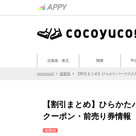
北海道・東北
関東
甲
cocoyuco!
>
遊園地
>
【割引まとめ】ひらかたパークの入
【割引まとめ】ひらかた
クーポン・前売り券情報
遊園地