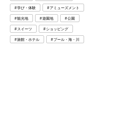
学び・体験
アミューズメント
観光地
遊園地
公園
スイーツ
ショッピング
旅館・ホテル
プール・海・川