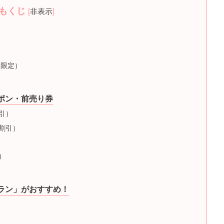
もくじ
[
非表示
]
日限定）
ポン・前売り券
引）
割引）
）
ラン」がおすすめ！