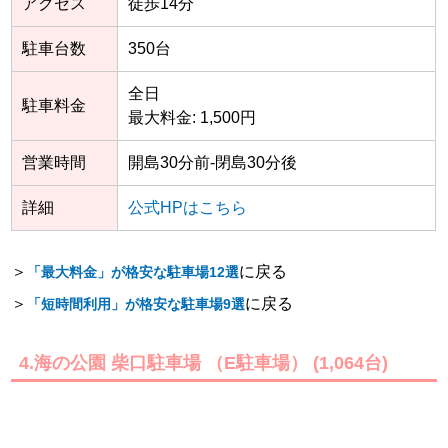
アクセス
徒歩14分
駐車台数
350台
全日
駐車料金
最大料金: 1,500円
営業時間
開島30分前-閉島30分後
詳細
公式HPはこちら
＞
に戻る
「最大料金」が格安な駐車場12選
＞
に戻る
「短時間利用」が格安な駐車場9選
4.海の公園 柴口駐車場 （E駐車場） (1,064台)