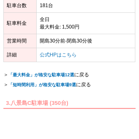
駐車台数
181台
全日
駐車料金
最大料金: 1,500円
営業時間
開島30分前-閉島30分後
詳細
公式HPはこちら
＞
に戻る
「最大料金」が格安な駐車場12選
＞
に戻る
「短時間利用」が格安な駐車場9選
3.八景島C駐車場 (350台)