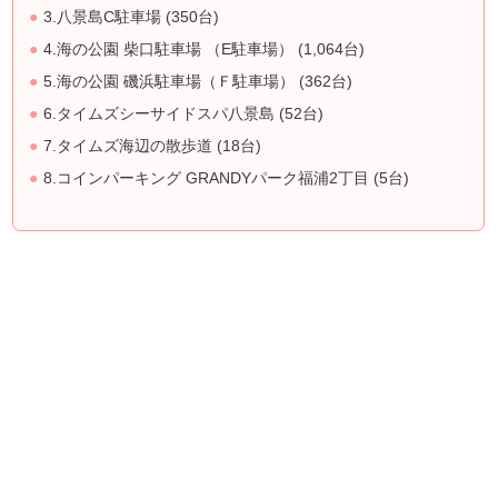
3.八景島C駐車場 (350台)
4.海の公園 柴口駐車場 （E駐車場） (1,064台)
5.海の公園 磯浜駐車場（Ｆ駐車場） (362台)
6.タイムズシーサイドスパ八景島 (52台)
7.タイムズ海辺の散歩道 (18台)
8.コインパーキング GRANDYパーク福浦2丁目 (5台)